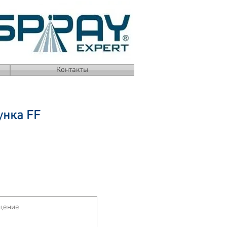
Контакты
унка FF