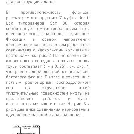
для конструкции фланца.
В противоположность фланцам
рассмотрим конструкцию 3" муфты Dur O
Lok типоразмера Sch 80, которая
соответствует тем же требованиям, что и
описанное выше фланцевое соединение.
Фиксация в осевом направлении
обеспечивается зацеплением разрезного
соединителя с несколькими кольцевыми
проточками, см. рис. 2. Плечо осевых сил
относительно середины толщины стенки
трубы составляет 6 мм (0,25"), см. рис. 4,
что равно одной десятой от плеча сил
болтового фланца. В итоге, в сочетании с
полным равномерным распределением
сил по окружности, изгиб
уплотнительных поверхностей муфты не
представляет проблемы, и муфта
оказывается меньше и легче. На рис. 3 и
рис.4 два вида соединения нарисованы в
одинаковом масштабе для сравнения.