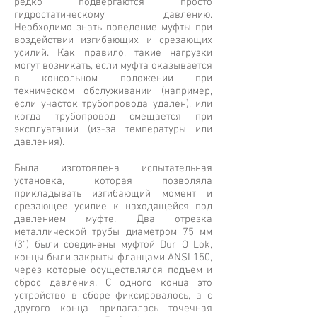
редко подвергаются просто
гидростатическому давлению.
Необходимо знать поведение муфты при
воздействии изгибающих и срезающих
усилий. Как правило, такие нагрузки
могут возникать, если муфта оказывается
в консольном положении при
техническом обслуживании (например,
если участок трубопровода удален), или
когда трубопровод смещается при
эксплуатации (из-за температуры или
давления).
Была изготовлена испытательная
установка, которая позволяла
прикладывать изгибающий момент и
срезающее усилие к находящейся под
давлением муфте. Два отрезка
металлической трубы диаметром 75 мм
(3") были соединены муфтой Dur O Lok,
концы были закрыты фланцами ANSI 150,
через которые осуществлялся подъем и
сброс давления. С одного конца это
устройство в сборе фиксировалось, а с
другого конца прилагалась точечная