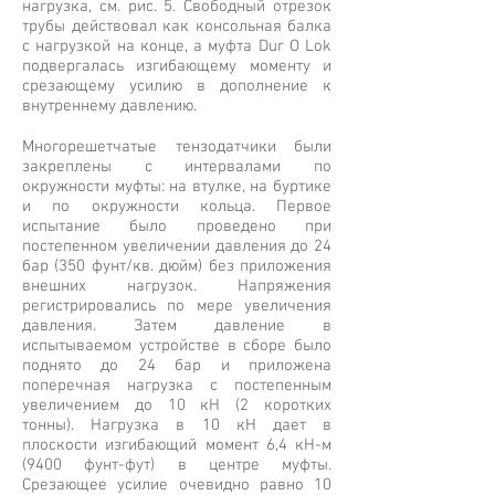
нагрузка, см. рис. 5. Свободный отрезок
трубы действовал как консольная балка
с нагрузкой на конце, а муфта Dur O Lok
подвергалась изгибающему моменту и
срезающему усилию в дополнение к
внутреннему давлению.
Многорешетчатые тензодатчики были
закреплены с интервалами по
окружности муфты: на втулке, на буртике
и по окружности кольца. Первое
испытание было проведено при
постепенном увеличении давления до 24
бар (350 фунт/кв. дюйм) без приложения
внешних нагрузок. Напряжения
регистрировались по мере увеличения
давления. Затем давление в
испытываемом устройстве в сборе было
поднято до 24 бар и приложена
поперечная нагрузка с постепенным
увеличением до 10 кН (2 коротких
тонны). Нагрузка в 10 кН дает в
плоскости изгибающий момент 6,4 кН-м
(9400 фунт-фут) в центре муфты.
Срезающее усилие очевидно равно 10