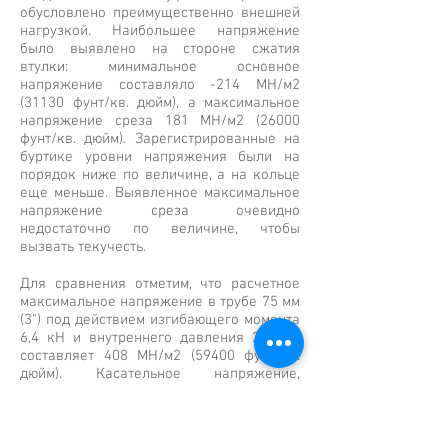
обусловлено преимущественно внешней
нагрузкой. Наибольшее напряжение
было выявлено на стороне сжатия
втулки: минимальное основное
напряжение составляло -214 МН/м2
(31130 фунт/кв. дюйм), а максимальное
напряжение среза 181 МН/м2 (26000
фунт/кв. дюйм). Зарегистрированные на
буртике уровни напряжения были на
порядок ниже по величине, а на кольце
еще меньше. Выявленное максимальное
напряжение среза очевидно
недостаточно по величине, чтобы
вызвать текучесть.
Для сравнения отметим, что расчетное
максимальное напряжение в трубе 75 мм
(3") под действием изгибающего момента
6,4 кН и внутреннего давления 24 бар
составляет 408 МН/м2 (59400 фунт/кв.
дюйм). Касательное напряжение,
обусловленное внутренним давлением,
равно 16 МН/м2 (2300 фунт/кв. дюйм).
Полученные экспериментально более
низкие уровни напряжений объясняются